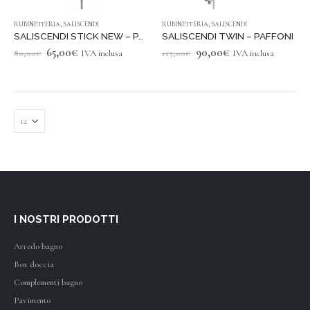
RUBINETTERIA
,
SALISCENDI
RUBINETTERIA
,
SALISCENDI
SALISCENDI STICK NEW – PAFFONI
SALISCENDI TWIN – PAFFONI
Original
Current
Original
Current
65,00
€
90,00
€
80,00
€
IVA inclusa
115,00
€
IVA inclusa
price
price
price
price
was:
is:
was:
is:
80,00€.
65,00€.
115,00€.
90,00€.
I NOSTRI PRODOTTI
Arredo bagno
Box doccia
Complementi bagno
Pavimento