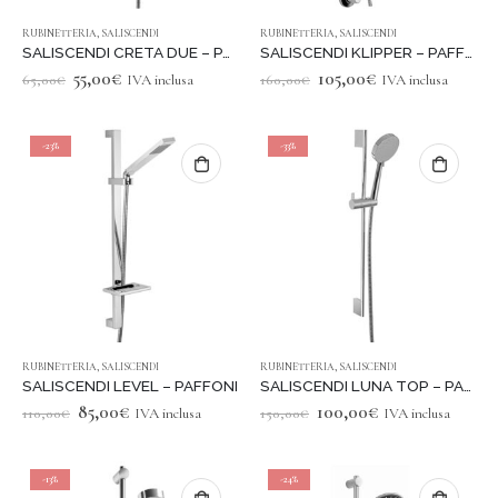
RUBINETTERIA
,
SALISCENDI
RUBINETTERIA
,
SALISCENDI
SALISCENDI CRETA DUE – PAFFONI
SALISCENDI KLIPPER – PAFFONI
Original
Current
Original
Current
55,00
€
105,00
€
65,00
€
IVA inclusa
160,00
€
IVA inclusa
price
price
price
price
was:
is:
was:
is:
65,00€.
55,00€.
160,00€.
105,00€.
-23%
-33%
RUBINETTERIA
,
SALISCENDI
RUBINETTERIA
,
SALISCENDI
SALISCENDI LEVEL – PAFFONI
SALISCENDI LUNA TOP – PAFFONI
Original
Current
Original
Current
85,00
€
100,00
€
110,00
€
IVA inclusa
150,00
€
IVA inclusa
price
price
price
price
was:
is:
was:
is:
110,00€.
85,00€.
150,00€.
100,00€.
-13%
-24%