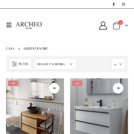
0
CASA
ARREDO BAGNO
FILTER
-8%
-9%