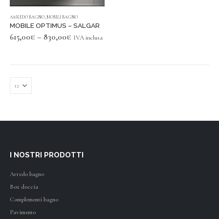
page
page
This
ARREDO BAGNO
,
MOBILI BAGNO
product
MOBILE OPTIMUS – SALGAR
has
615,00
€
–
830,00
€
IVA inclusa
multiple
variants.
The
options
may
be
chosen
on
the
product
page
I NOSTRI PRODOTTI
Arredo bagno
Box doccia
Complementi bagno
Pavimento