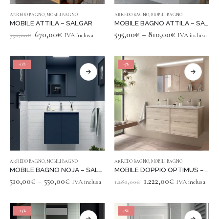
This
This
ARREDO BAGNO
,
MOBILI BAGNO
ARREDO BAGNO
,
MOBILI BAGNO
product
product
MOBILE ATTILA – SALGAR
MOBILE BAGNO ATTILA – SALGAR
has
has
Original
Current
670,00
€
595,00
€
–
810,00
€
730,00
€
IVA inclusa
IVA inclusa
multiple
multiple
price
price
was:
is:
variants.
variants.
730,00€.
670,00€.
The
The
-11%
-5%
options
options
may
may
be
be
chosen
chosen
on
on
the
the
product
product
page
page
This
This
ARREDO BAGNO
,
MOBILI BAGNO
ARREDO BAGNO
,
MOBILI BAGNO
product
product
MOBILE BAGNO NOJA – SALGAR
MOBILE DOPPIO OPTIMUS – SALGAR
has
has
Original
Current
510,00
€
–
550,00
€
1.222,00
€
IVA inclusa
1.280,00
€
IVA inclusa
multiple
multiple
price
price
was:
is:
variants.
variants.
1.280,00€.
1.222,00€.
The
The
-14%
-8%